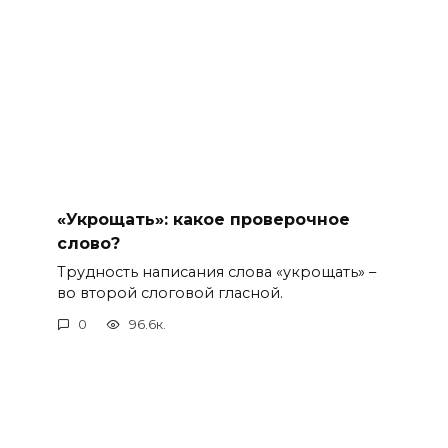
«Укрощать»: какое проверочное
слово?
Трудность написания слова «укрощать» –
во второй слоговой гласной.
0
96.6к.