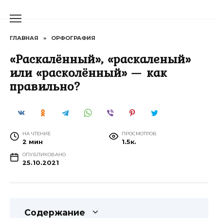
Перейти
к
содержанию
ГЛАВНАЯ
»
ОРФОГРАФИЯ
«Раскалённый», «раскаленый»
или «расколённый» — как
правильно?
НА ЧТЕНИЕ
ПРОСМОТРОВ
2 мин
1.5к.
ОПУБЛИКОВАНО
25.10.2021
Содержание