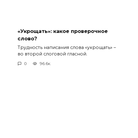
«Укрощать»: какое проверочное
слово?
Трудность написания слова «укрощать» –
во второй слоговой гласной.
0
96.6к.