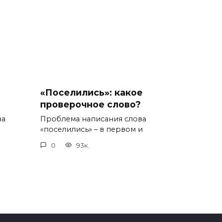
«Поселились»: какое
проверочное слово?
ва
Проблема написания слова
«поселились» – в первом и
0
93к.