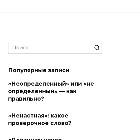
Search
for:
Популярные записи
«Неопределенный» или «не
определенный» — как
правильно?
«Ненастная»: какое
проверочное слово?
«Плотина»: какое