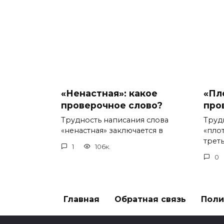
«Ненастная»: какое
«Пл
проверочное слово?
про
Трудность написания слова
Труд
«ненастная» заключается в
«пло
треть
1
106к.
0
Главная
Обратная связь
Поли