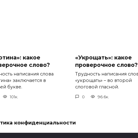
отина»: какое
«Укрощать»: какое
верочное слово?
проверочное слово?
ность написания слова
Трудность написания сло
тина» заключается в
«укрощать» – во второй
ей букве.
слоговой гласной.
101к.
0
96.6к.
тика конфиденциальности