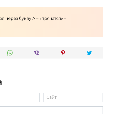
 через букву А – «прячатся» –
й
Сайт