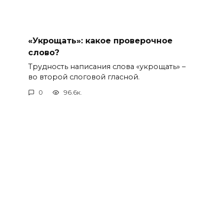
«Укрощать»: какое проверочное
слово?
Трудность написания слова «укрощать» –
во второй слоговой гласной.
0
96.6к.