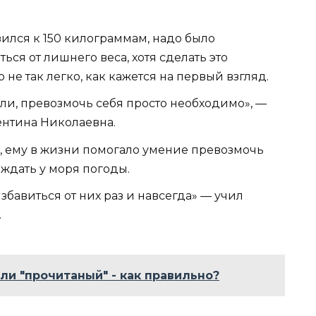
зился к 150 килограммам, надо было
ься от лишнего веса, хотя сделать это
 не так легко, как кажется на первый взгляд.
ли, превозмочь себя просто необходимо», —
ентина Николаевна.
, ему в жизни помогало умение превозмочь
е ждать у моря погоды.
збавиться от них раз и навсегда» — учил
.
ли "прочитаный" - как правильно?