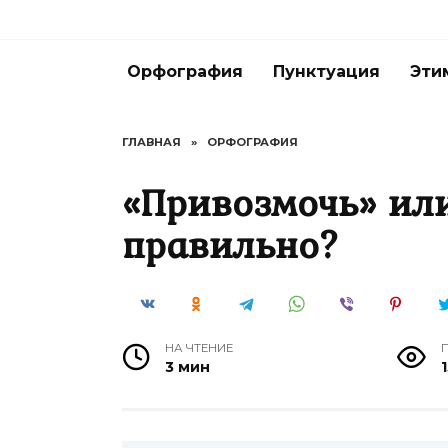
Перейти
к
содержанию
Орфография
Пунктуация
Эти
ГЛАВНАЯ
»
ОРФОГРАФИЯ
«Привозмочь» ил
правильно?
НА ЧТЕНИЕ
3 мин