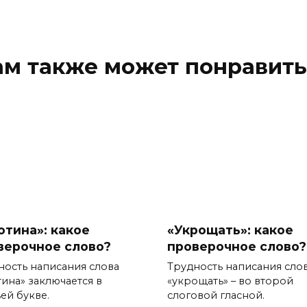
ам также может понравить
отина»: какое
«Укрощать»: какое
верочное слово?
проверочное слово?
ность написания слова
Трудность написания сло
тина» заключается в
«укрощать» – во второй
ей букве.
слоговой гласной.