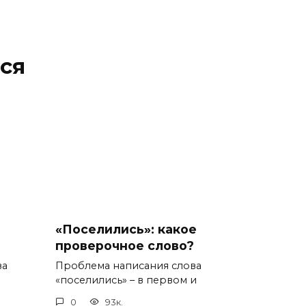
ся
«Поселились»: какое
проверочное слово?
ва
Проблема написания слова
«поселились» – в первом и
0
93к.