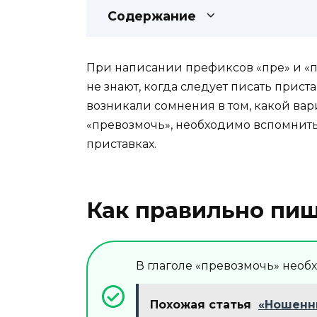
Содержание
При написании префиксов «пре» и «пр
не знают, когда следует писать приста
возникали сомнения в том, какой ва
«превозмочь», необходимо вспомнить
приставках.
Как правильно пиш
В глаголе «превозмочь» необ
Похожая статья
«Ношенны