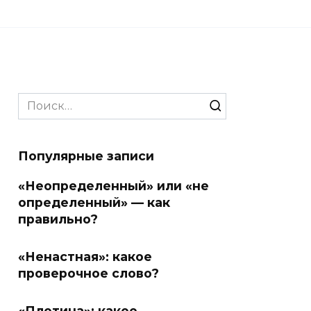
Search
for:
Популярные записи
«Неопределенный» или «не
определенный» — как
правильно?
«Ненастная»: какое
проверочное слово?
«Плотина»: какое