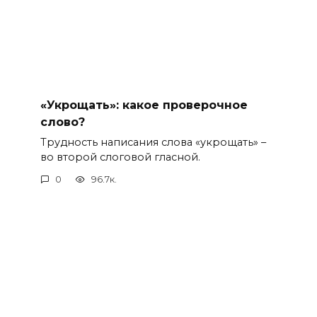
«Укрощать»: какое проверочное
слово?
Трудность написания слова «укрощать» –
во второй слоговой гласной.
0
96.7к.