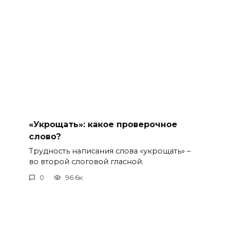
«Укрощать»: какое проверочное
слово?
Трудность написания слова «укрощать» –
во второй слоговой гласной.
0
96.6к.