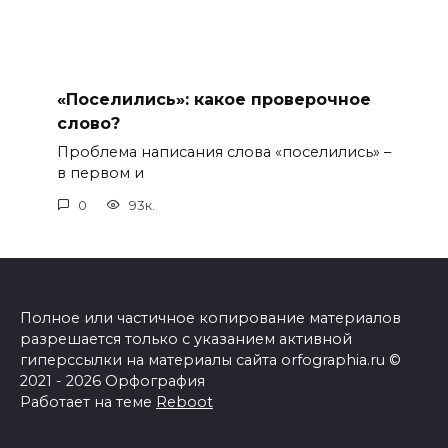
«Поселились»: какое проверочное
слово?
Проблема написания слова «поселились» –
в первом и
0
93к.
Полное или частичное копирование материалов
разрешается только с указанием активной
гиперссылки на материалы сайта orfographia.ru ©
2021 - 2026 Орфография
Работает на теме
Reboot