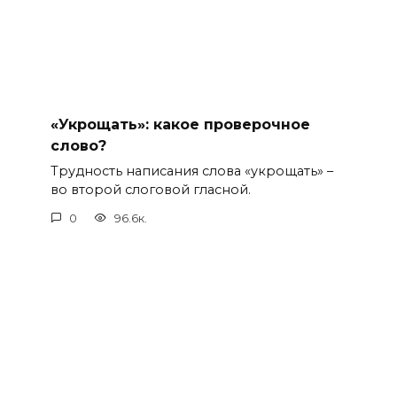
«Укрощать»: какое проверочное
слово?
Трудность написания слова «укрощать» –
во второй слоговой гласной.
0
96.6к.