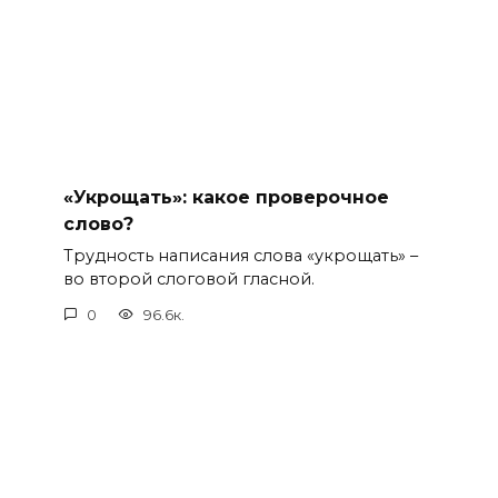
«Укрощать»: какое проверочное
слово?
Трудность написания слова «укрощать» –
во второй слоговой гласной.
0
96.6к.