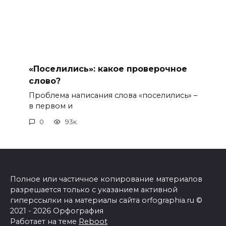
«Поселились»: какое проверочное
слово?
Проблема написания слова «поселились» –
в первом и
0
93к.
Полное или частичное копирование материалов
разрешается только с указанием активной
гиперссылки на материалы сайта orfographia.ru ©
2021 - 2026 Орфография
Работает на теме
Reboot