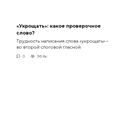
«Укрощать»: какое проверочное
слово?
Трудность написания слова «укрощать» –
во второй слоговой гласной.
0
96.6к.