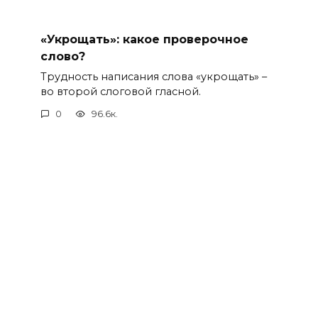
«Укрощать»: какое проверочное
слово?
Трудность написания слова «укрощать» –
во второй слоговой гласной.
0
96.6к.