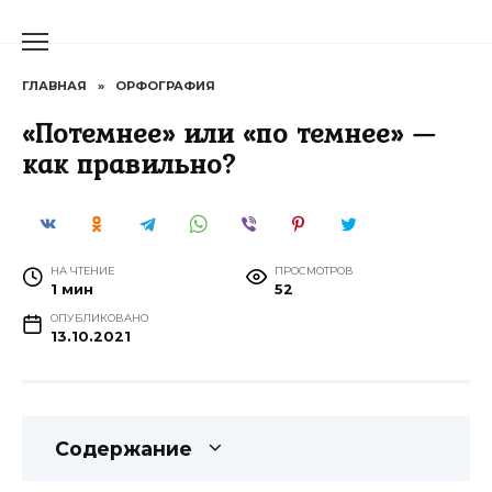
Перейти
к
содержанию
ГЛАВНАЯ
»
ОРФОГРАФИЯ
«Потемнее» или «по темнее» —
как правильно?
НА ЧТЕНИЕ
ПРОСМОТРОВ
1 мин
52
ОПУБЛИКОВАНО
13.10.2021
Содержание