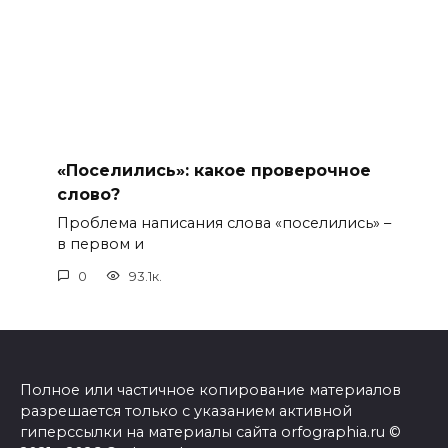
«Поселились»: какое проверочное
слово?
Проблема написания слова «поселились» –
в первом и
0
93.1к.
Полное или частичное копирование материалов
разрешается только с указанием активной
гиперссылки на материалы сайта orfographia.ru ©