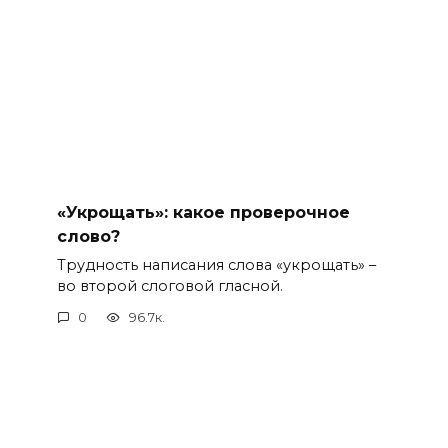
«Укрощать»: какое проверочное
слово?
Трудность написания слова «укрощать» –
во второй слоговой гласной.
0
96.7к.