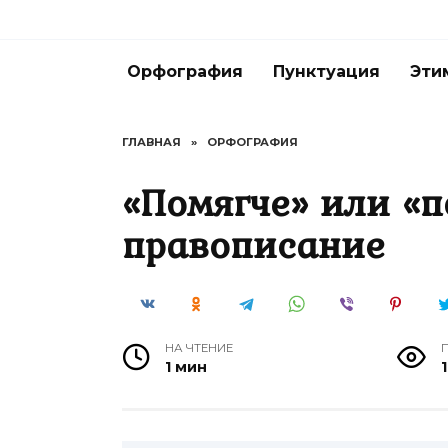
Перейти
к
содержанию
Орфография
Пунктуация
Эти
ГЛАВНАЯ
»
ОРФОГРАФИЯ
«Помягче» или «п
правописание
НА ЧТЕНИЕ
1 мин