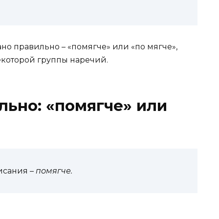
но правильно – «помягче» или «по мягче»,
екоторой группы наречий.
льно: «помягче» или
исания –
помягче.