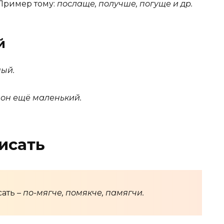
 Пример тому:
послаще, получше, погуще и др.
й
ный.
 он ещё маленький.
исать
ать –
по-мягче, помякче, памягчи.