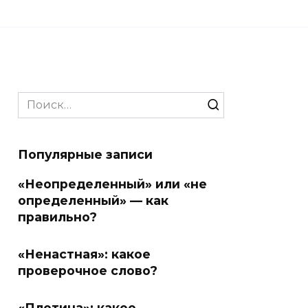
Search
for:
Популярные записи
«Неопределенный» или «не
определенный» — как
правильно?
«Ненастная»: какое
проверочное слово?
«Плотина»: какое