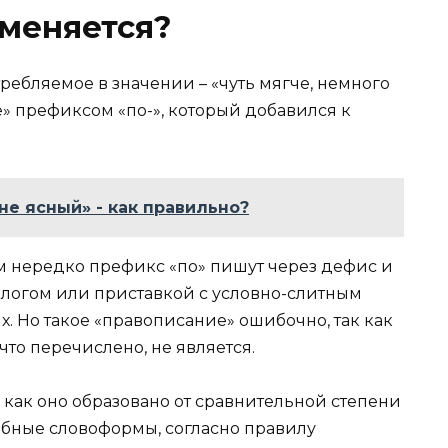
меняется?
ребляемое в значении – «чуть мягче, немного
е» префиксом «по-», который добавился к
не ясный» - как правильно?
ём нередко префикс «по» пишут через дефис и
длогом или приставкой с условно-слитным
х. Но такое «правописание» ошибочно, так как
что перечислено, не является.
 как оно образовано от сравнительной степени
бные словоформы, согласно правилу