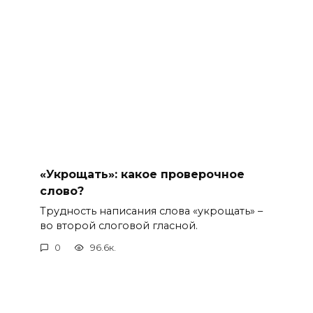
«Укрощать»: какое проверочное
слово?
Трудность написания слова «укрощать» –
во второй слоговой гласной.
0
96.6к.