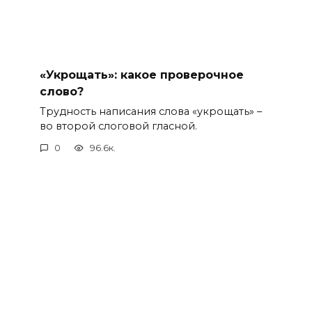
«Укрощать»: какое проверочное
слово?
Трудность написания слова «укрощать» –
во второй слоговой гласной.
0
96.6к.