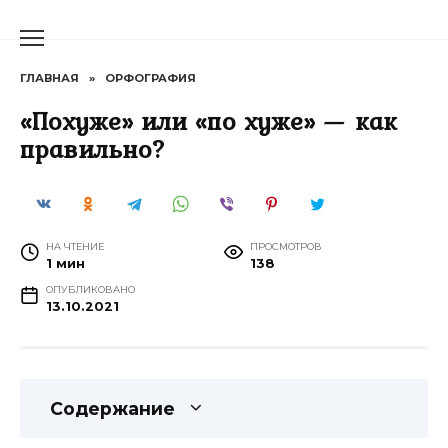
Перейти
к
содержанию
ГЛАВНАЯ
»
ОРФОГРАФИЯ
«Похуже» или «по хуже» — как
правильно?
НА ЧТЕНИЕ
ПРОСМОТРОВ
1 мин
138
ОПУБЛИКОВАНО
13.10.2021
Содержание