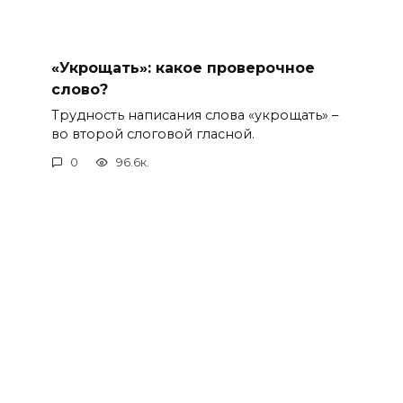
«Укрощать»: какое проверочное
слово?
Трудность написания слова «укрощать» –
во второй слоговой гласной.
0
96.6к.