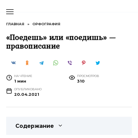
Перейти
к
содержанию
ГЛАВНАЯ
»
ОРФОГРАФИЯ
«Поедешь» или «поедишь» —
правописание
НА ЧТЕНИЕ
ПРОСМОТРОВ
1 мин
310
ОПУБЛИКОВАНО
20.04.2021
Содержание