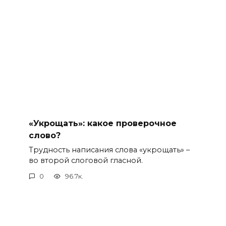
«Укрощать»: какое проверочное
слово?
Трудность написания слова «укрощать» –
во второй слоговой гласной.
0
96.7к.