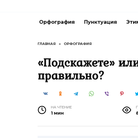
Перейти
к
содержанию
Орфография
Пунктуация
Эти
ГЛАВНАЯ
»
ОРФОГРАФИЯ
«Подскажете» ил
правильно?
НА ЧТЕНИЕ
1 мин
8