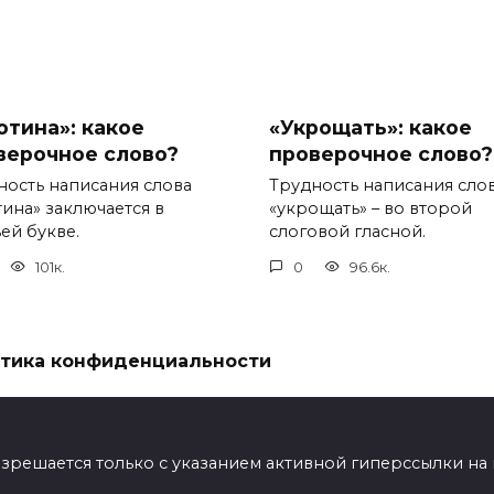
отина»: какое
«Укрощать»: какое
верочное слово?
проверочное слово?
ность написания слова
Трудность написания сло
тина» заключается в
«укрощать» – во второй
ей букве.
слоговой гласной.
101к.
0
96.6к.
тика конфиденциальности
ешается только с указанием активной гиперссылки на мат