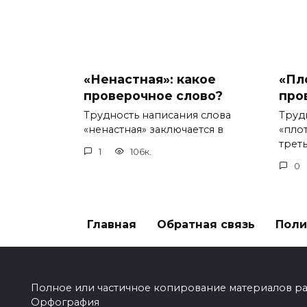
«Ненастная»: какое
«Пл
проверочное слово?
про
Трудность написания слова
Труд
«ненастная» заключается в
«пло
треть
1
106к.
0
Главная
Обратная связь
Поли
Полное или частичное копирование материалов разр
Орфография