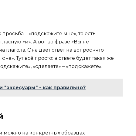
росьба – «подскажите мне», то есть
гласную «и». А вот во фразе «Вы не
 глагола. Она даёт ответ на вопрос «что
 «е». Тут всё просто: в ответе будет такая же
«подскажите», «сделаете» – «подскажете».
и "аксесуары" - как правильно?
й
 можно на конкретных образцах: