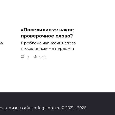
«Поселились»: какое
проверочное слово?
ва
Проблема написания слова
«поселились» – в первом и
0
93к.
ериалы сайта orfographia.ru © 2021 - 2026