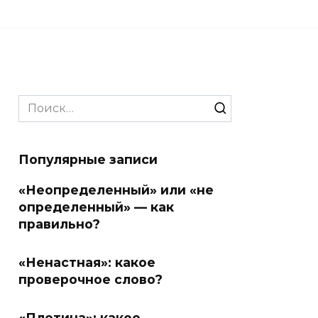
Search
for:
Популярные записи
«Неопределенный» или «не
определенный» — как
правильно?
«Ненастная»: какое
проверочное слово?
«Плотина»: какое