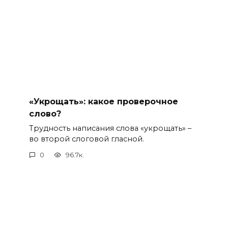
«Укрощать»: какое проверочное
слово?
Трудность написания слова «укрощать» –
во второй слоговой гласной.
0
96.7к.