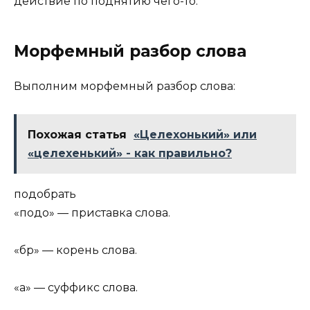
действие по поднятию чего-то.
Морфемный разбор слова
Выполним морфемный разбор слова:
Похожая статья
«Целехонький» или
«целехенький» - как правильно?
подо
бр
а
ть
«подо» — приставка слова.
«бр» — корень слова.
«а» — суффикс слова.