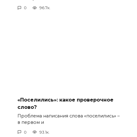
0
96.7к.
«Поселились»: какое проверочное
слово?
Проблема написания слова «поселились» –
в первом и
0
93.1к.