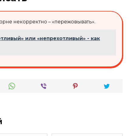
 корне некорректно – «пережовывать».
тливый» или «непрехотливый» - как
й