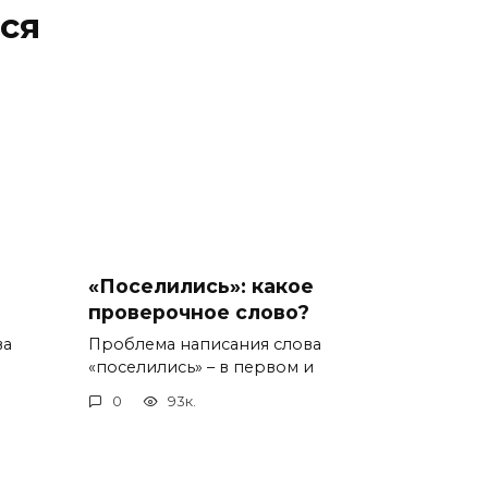
ся
«Поселились»: какое
проверочное слово?
ва
Проблема написания слова
«поселились» – в первом и
0
93к.