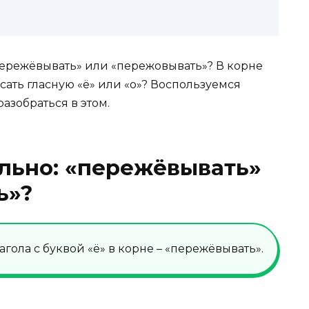
пережёвывать» или «пережовывать»? В корне
ать гласную «ё» или «о»? Воспользуемся
азобраться в этом.
льно: «пережёвывать»
ь»?
гола с буквой «ё» в корне – «пережёвывать».