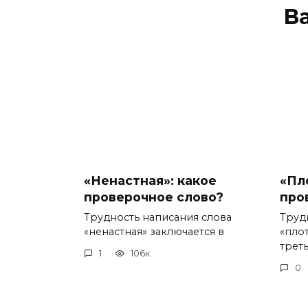
В
«Ненастная»: какое
«Пл
проверочное слово?
про
Трудность написания слова
Труд
«ненастная» заключается в
«пло
треть
1
106к.
0