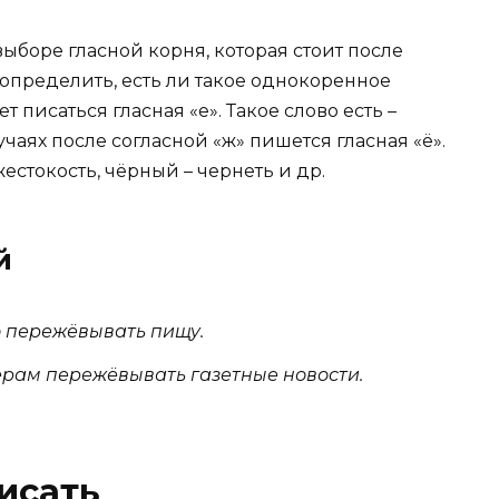
ыборе гласной корня, которая стоит после
определить, есть ли такое однокоренное
т писаться гласная «е». Такое слово есть –
учаях после согласной «ж» пишется гласная «ё».
жестокость, чёрный – чернеть и др.
й
о пережёвывать пищу.
ерам пережёвывать газетные новости.
исать