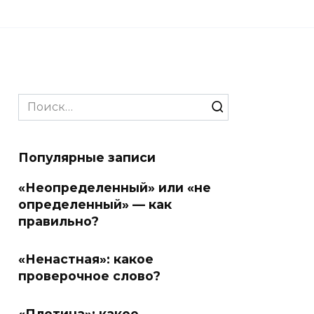
Search
for:
Популярные записи
«Неопределенный» или «не
определенный» — как
правильно?
«Ненастная»: какое
проверочное слово?
«Плотина»: какое