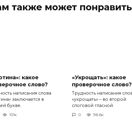
ам также может понравить
отина»: какое
«Укрощать»: какое
верочное слово?
проверочное слово?
ность написания слова
Трудность написания сло
тина» заключается в
«укрощать» – во второй
ей букве.
слоговой гласной.
101к.
0
96.6к.