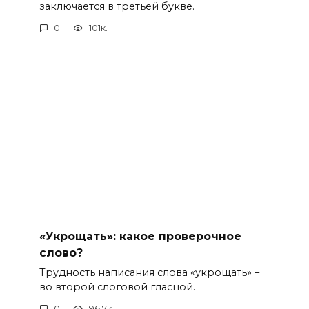
заключается в третьей букве.
0
101к.
«Укрощать»: какое проверочное
слово?
Трудность написания слова «укрощать» –
во второй слоговой гласной.
0
96.7к.