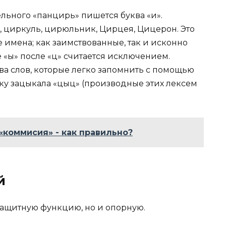
ельного «панцирь» пишется буква «и».
, циркуль, цирюльник, Цирцея, Цицерон. Это
е имена; как заимствованные, так и исконно
 «ы» после «ц» считается исключением.
ва слов, которые легко запомнить с помощью
ку зацыкала «цыц» (производные этих лексем
«коммисия» - как правильно?
й
защитную функцию, но и опорную.