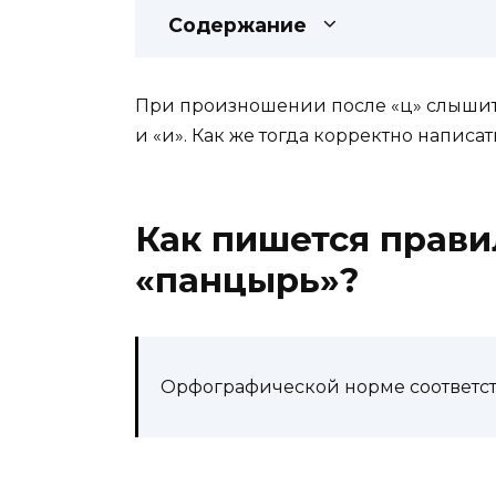
Содержание
При произношении после «ц» слышится
и «и». Как же тогда корректно написа
Как пишется прави
«панцырь»
?
Орфографической норме соответст