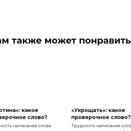
ам также может понравить
отина»: какое
«Укрощать»: какое
верочное слово?
проверочное слово?
ность написания слова
Трудность написания сло