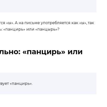
 «ы». А на письме употребляется как «ы», так
ть: «панцирь» или «панцырь»?
льно:
«панцирь» или
вует «панцирь».