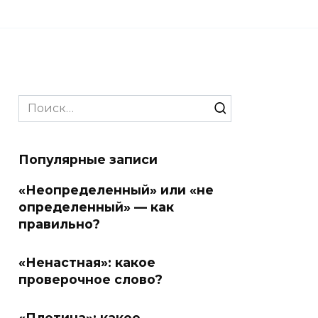
Search
for:
Популярные записи
«Неопределенный» или «не
определенный» — как
правильно?
«Ненастная»: какое
проверочное слово?
«Плотина»: какое