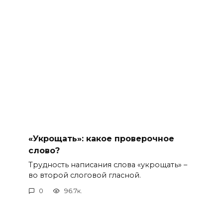
«Укрощать»: какое проверочное
слово?
Трудность написания слова «укрощать» –
во второй слоговой гласной.
0
96.7к.