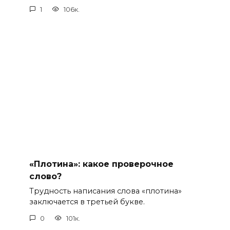
1
106к.
«Плотина»: какое проверочное
слово?
Трудность написания слова «плотина»
заключается в третьей букве.
0
101к.