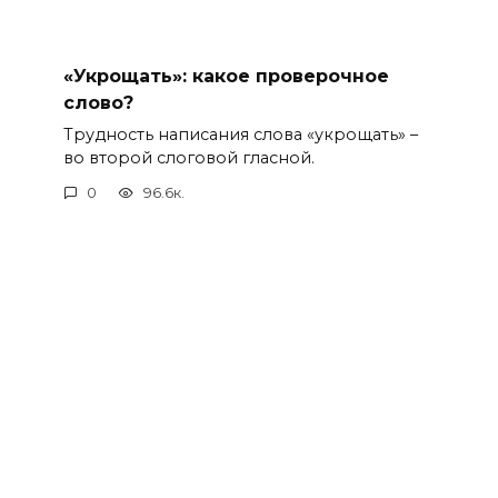
«Укрощать»: какое проверочное
слово?
Трудность написания слова «укрощать» –
во второй слоговой гласной.
0
96.6к.