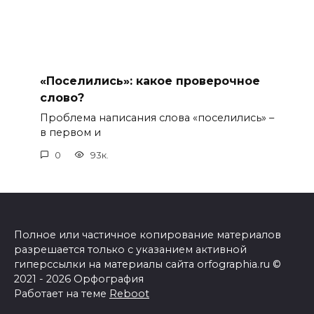
«Поселились»: какое проверочное
слово?
Проблема написания слова «поселились» –
в первом и
0
93к.
Полное или частичное копирование материалов
разрешается только с указанием активной
гиперссылки на материалы сайта orfographia.ru ©
2021 - 2026 Орфография
Работает на теме
Reboot