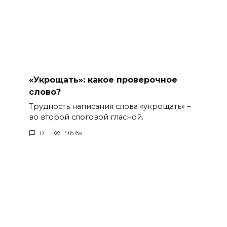
«Укрощать»: какое проверочное
слово?
Трудность написания слова «укрощать» –
во второй слоговой гласной.
0
96.6к.