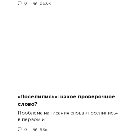
0
96.6к.
«Поселились»: какое проверочное
слово?
Проблема написания слова «поселились» –
в первом и
0
93к.