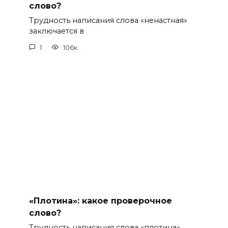
слово?
Трудность написания слова «ненастная»
заключается в
1
106к.
«Плотина»: какое проверочное
слово?
Трудность написания слова «плотина»