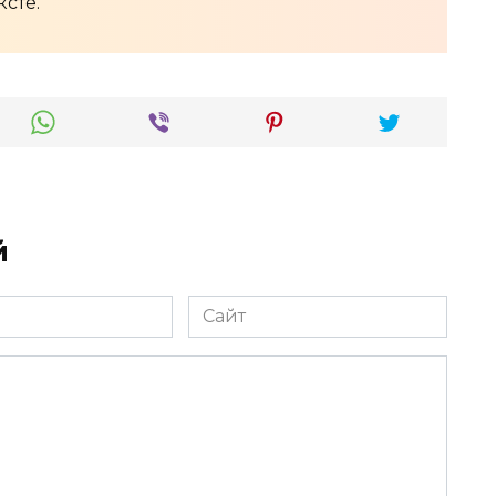
ксте.
й
Сайт