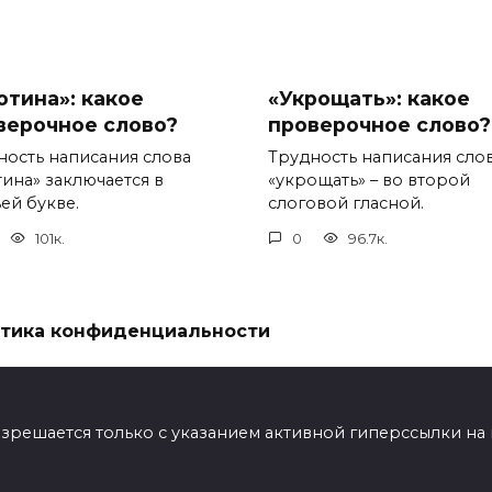
отина»: какое
«Укрощать»: какое
верочное слово?
проверочное слово?
ность написания слова
Трудность написания сло
тина» заключается в
«укрощать» – во второй
ей букве.
слоговой гласной.
101к.
0
96.7к.
тика конфиденциальности
ешается только с указанием активной гиперссылки на мат