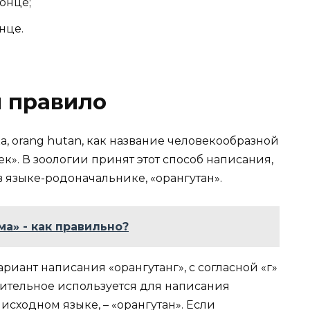
конце;
онце.
я правило
а, orang hutan, как название человекообразной
к». В зоологии принят этот способ написания,
 в языке-родоначальнике, «орангутан».
ма» - как правильно?
риант написания «орангутанг», с согласной «г»
вительное используется для написания
в исходном языке, – «орангутан». Если