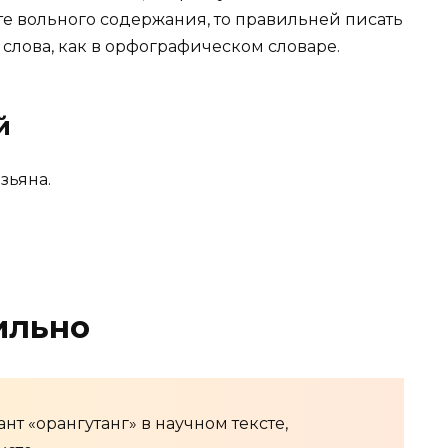
те вольного содержания, то правильней писать
е слова, как в орфографическом словаре.
й
зьяна.
ильно
т «орангутанг» в научном тексте,