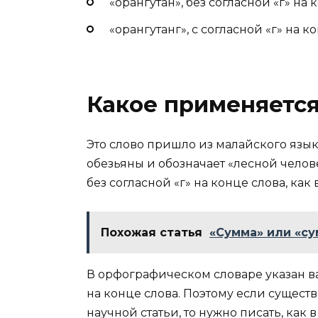
«орангутан», без согласной «г» на 
«орангутанг», с согласной «г» на к
Какое применяетс
Это слово пришло из малайского язык
обезьяны и обозначает «лесной челове
без согласной «г» на конце слова, как
Похожая статья
«Сумма» или «су
В орфографическом словаре указан ва
на конце слова. Поэтому если сущест
научной статьи, то нужно писать, как 