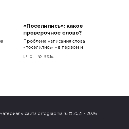
«Поселились»: какое
проверочное слово?
ва
Проблема написания слова
«поселились» – в первом и
0
93.1к.
ериалы сайта orfographia.ru © 2021 - 2026