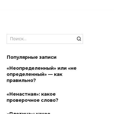
Search
for:
Популярные записи
«Неопределенный» или «не
определенный» — как
правильно?
«Ненастная»: какое
проверочное слово?
«Плотина»: какое