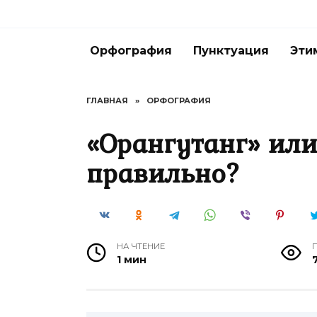
Перейти
к
содержанию
Орфография
Пунктуация
Эти
ГЛАВНАЯ
»
ОРФОГРАФИЯ
«Орангутанг» или
правильно?
НА ЧТЕНИЕ
1 мин
7