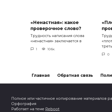
«Ненастная»: какое
«Пл
проверочное слово?
про
Трудность написания слова
Труд
«ненастная» заключается в
«пло
треть
1
106к.
0
Главная
Обратная связь
Поли
Полное или частичное копирование материалов разр
Орфография
Работает на теме
Reboot