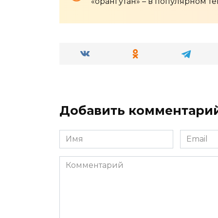
«орангутан» – в популярном те
Добавить комментари
Имя
Email
*
*
Комментарий