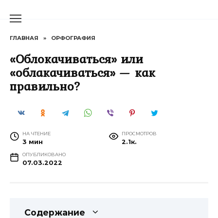
Перейти
к
содержанию
ГЛАВНАЯ
»
ОРФОГРАФИЯ
«Облокачиваться» или
«облакачиваться» — как
правильно?
НА ЧТЕНИЕ
ПРОСМОТРОВ
3 мин
2.1к.
ОПУБЛИКОВАНО
07.03.2022
Содержание