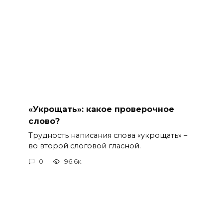
«Укрощать»: какое проверочное
слово?
Трудность написания слова «укрощать» –
во второй слоговой гласной.
0
96.6к.