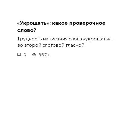
«Укрощать»: какое проверочное
слово?
Трудность написания слова «укрощать» –
во второй слоговой гласной.
0
96.7к.