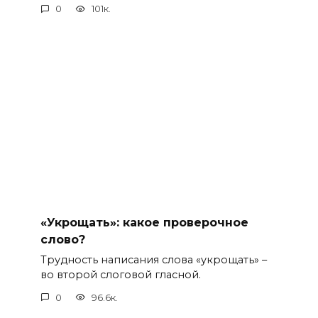
0
101к.
«Укрощать»: какое проверочное
слово?
Трудность написания слова «укрощать» –
во второй слоговой гласной.
0
96.6к.