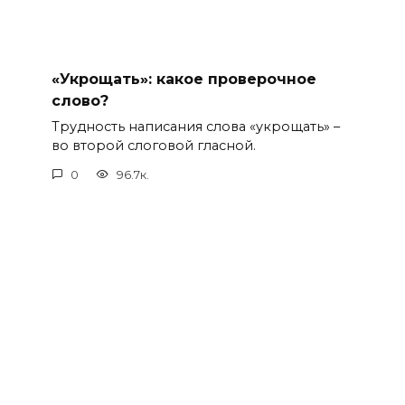
«Укрощать»: какое проверочное
слово?
Трудность написания слова «укрощать» –
во второй слоговой гласной.
0
96.7к.