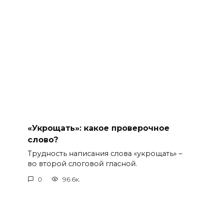
«Укрощать»: какое проверочное
слово?
Трудность написания слова «укрощать» –
во второй слоговой гласной.
0
96.6к.