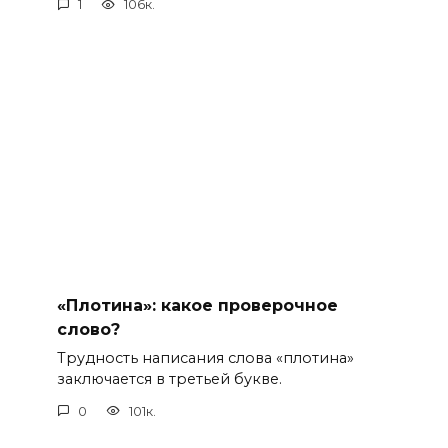
1
106к.
«Плотина»: какое проверочное
слово?
Трудность написания слова «плотина»
заключается в третьей букве.
0
101к.