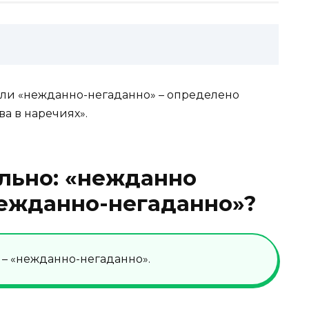
или «нежданно-негаданно» – определено
а в наречиях».
льно: «нежданно
нежданно-негаданно»?
– «нежданно-негаданно».