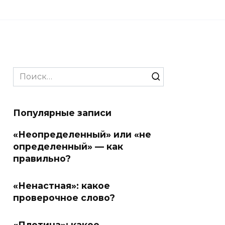
Search
for:
Популярные записи
«Неопределенный» или «не
определенный» — как
правильно?
«Ненастная»: какое
проверочное слово?
«Плотина»: какое