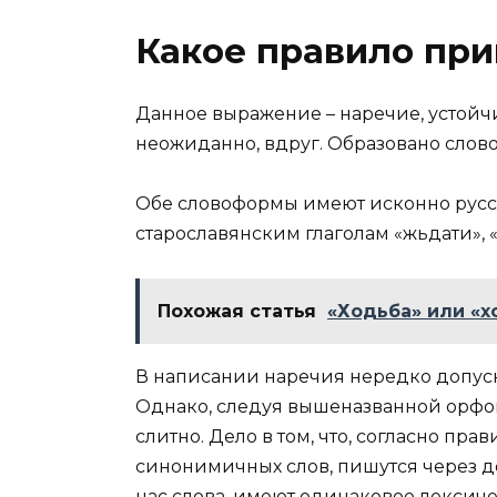
Какое правило при
Данное выражение – наречие, устойчи
неожиданно, вдруг. Образовано слов
Обе словоформы имеют исконно русс
старославянским глаголам «жьдати», «
Похожая статья
«Ходьба» или «х
В написании наречия нередко допуск
Однако, следуя вышеназванной орфог
слитно. Дело в том, что, согласно пр
синонимичных слов, пишутся через д
нас слова, имеют одинаковое лексиче