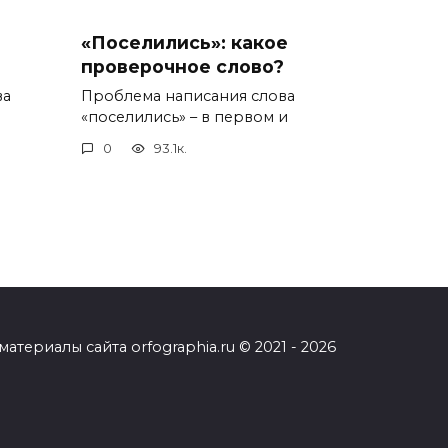
«Поселились»: какое
проверочное слово?
ва
Проблема написания слова
«поселились» – в первом и
0
93.1к.
ериалы сайта orfographia.ru © 2021 - 2026