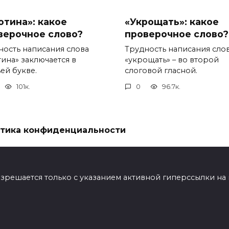
отина»: какое
«Укрощать»: какое
верочное слово?
проверочное слово?
ность написания слова
Трудность написания сло
тина» заключается в
«укрощать» – во второй
ей букве.
слоговой гласной.
101к.
0
96.7к.
тика конфиденциальности
ешается только с указанием активной гиперссылки на мат