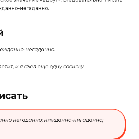
жданно-негаданно.
й
нежданно-негаданно.
ит, и я съел еще одну сосиску.
исать
нно негаданно; нижданно-нигаданно;