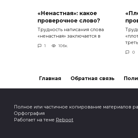
«Ненастная»: какое
«Пл
проверочное слово?
про
Трудность написания слова
Труд
«ненастная» заключается в
«пло
треть
1
106к.
0
Главная
Обратная связь
Поли
Полное или частичное копирование материалов разр
Орфография
Работает на теме
Reboot