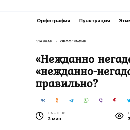
Перейти
к
содержанию
Орфография
Пунктуация
Эти
ГЛАВНАЯ
»
ОРФОГРАФИЯ
«Нежданно негад
«нежданно-негад
правильно?
НА ЧТЕНИЕ
2 мин