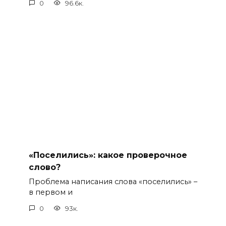
0
96.6к.
«Поселились»: какое проверочное
слово?
Проблема написания слова «поселились» –
в первом и
0
93к.