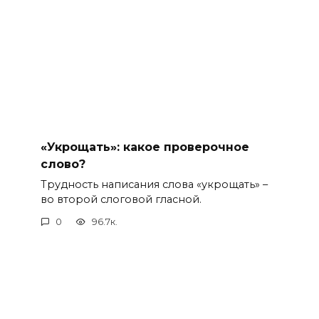
«Укрощать»: какое проверочное
слово?
Трудность написания слова «укрощать» –
во второй слоговой гласной.
0
96.7к.