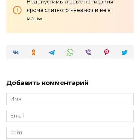
Недопустимы любые написания,
кроме слитного: «невмоч и не в
мочь».
Добавить комментарий
Имя
*
Email
*
Сайт