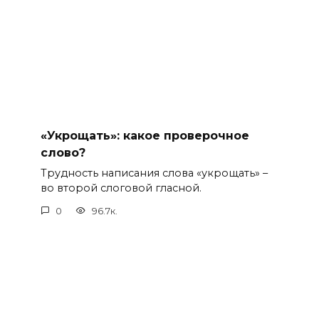
«Укрощать»: какое проверочное
слово?
Трудность написания слова «укрощать» –
во второй слоговой гласной.
0
96.7к.