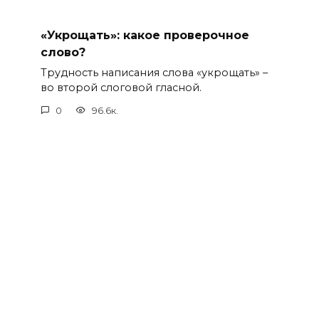
«Укрощать»: какое проверочное
слово?
Трудность написания слова «укрощать» –
во второй слоговой гласной.
0
96.6к.