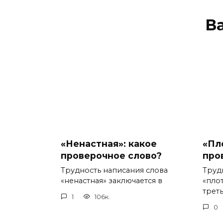
В
«Ненастная»: какое
«Пл
проверочное слово?
про
Трудность написания слова
Труд
«ненастная» заключается в
«пло
треть
1
106к.
0