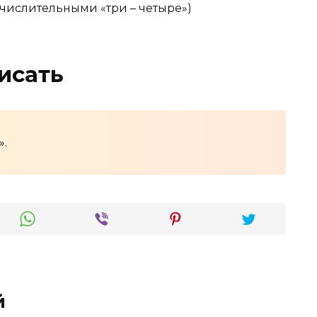
 числительными «три – четыре»)
исать
».
й