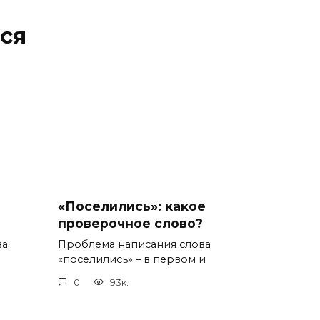
ся
«Поселились»: какое
проверочное слово?
ва
Проблема написания слова
«поселились» – в первом и
0
93к.