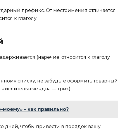
 ударный префикс. От местоимения отличается
ится к глаголу.
й
адерживается (наречие, относится к глаголу
анному списку, не забудьте оформить товарный
 числительные «два — три»).
о-моему» - как правильно?
о дней, чтобы привести в порядок вашу