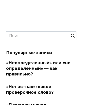
Search
for:
Популярные записи
«Неопределенный» или «не
определенный» — как
правильно?
«Ненастная»: какое
проверочное слово?
«Плотина»: какое