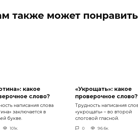
ам также может понравить
отина»: какое
«Укрощать»: какое
верочное слово?
проверочное слово?
ность написания слова
Трудность написания сло
тина» заключается в
«укрощать» – во второй
ей букве.
слоговой гласной.
101к.
0
96.6к.