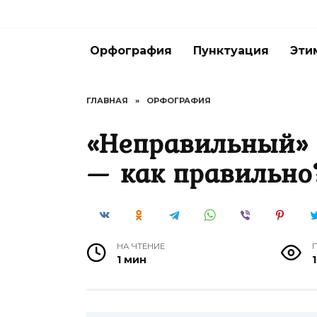
Перейти
к
содержанию
Орфография
Пунктуация
Эти
ГЛАВНАЯ
»
ОРФОГРАФИЯ
«Неправильный» 
— как правильно
НА ЧТЕНИЕ
1 мин
1