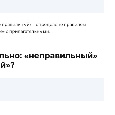
е правильный» – определено правилом
е» с прилагательными.
льно: «неправильный»
ый»?