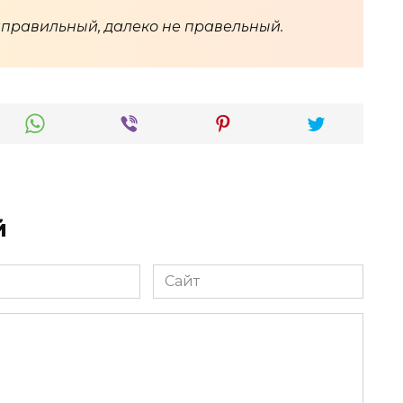
правильный, далеко не правельный.
й
Сайт