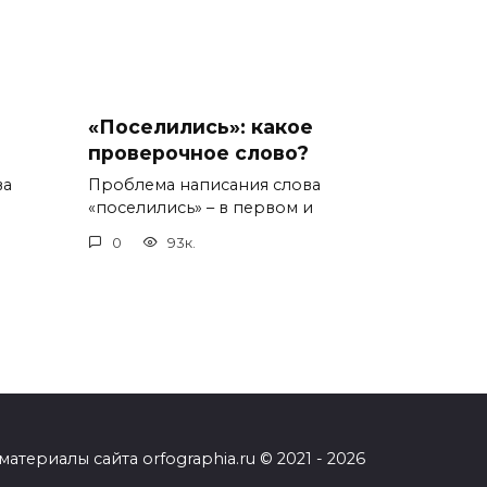
«Поселились»: какое
проверочное слово?
ва
Проблема написания слова
«поселились» – в первом и
0
93к.
ериалы сайта orfographia.ru © 2021 - 2026