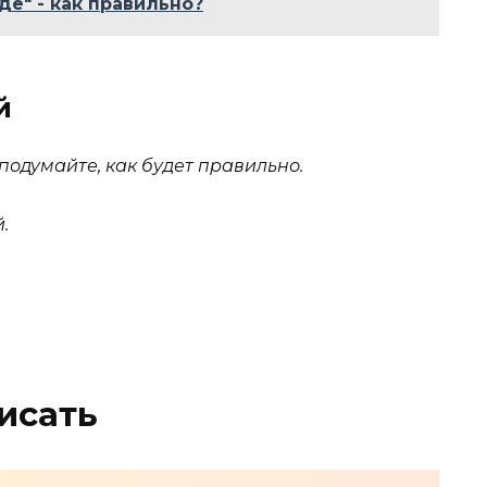
де" - как правильно?
й
подумайте, как будет правильно.
.
исать