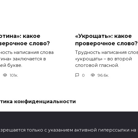
отина»: какое
«Укрощать»: какое
верочное слово?
проверочное слово?
ность написания слова
Трудность написания сло
тина» заключается в
«укрощать» – во второй
ей букве.
слоговой гласной.
101к.
0
96.6к.
тика конфиденциальности
ешается только с указанием активной гиперссылки на мат