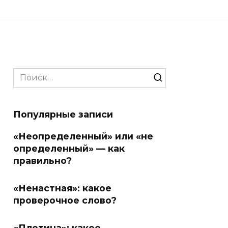
Search
for:
Популярные записи
«Неопределенный» или «не
определенный» — как
правильно?
«Ненастная»: какое
проверочное слово?
«Плотина»: какое