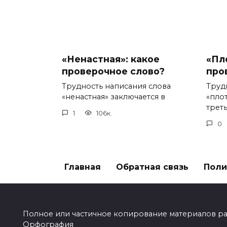
«Ненастная»: какое
«Пл
проверочное слово?
про
Трудность написания слова
Труд
«ненастная» заключается в
«пло
треть
1
106к.
0
Главная
Обратная связь
Поли
Полное или частичное копирование материалов разр
Орфография