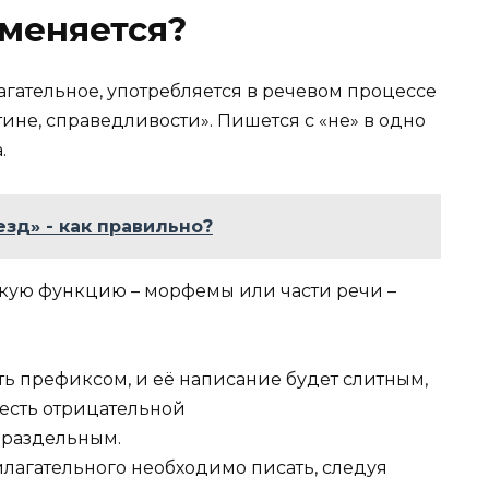
меняется?
гательное, употребляется в речевом процессе
стине, справедливости». Пишется с «не» в одно
.
езд» - как правильно?
акую функцию – морфемы или части речи –
ь префиксом, и её написание будет слитным,
 есть отрицательной
т раздельным.
илагательного необходимо писать, следуя