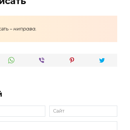
исать
ать –
ниправа.
й
Сайт