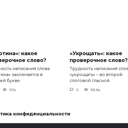
отина»: какое
«Укрощать»: какое
верочное слово?
проверочное слово?
ность написания слова
Трудность написания сло
тина» заключается в
«укрощать» – во второй
ей букве.
слоговой гласной.
101к.
0
96.6к.
тика конфиденциальности