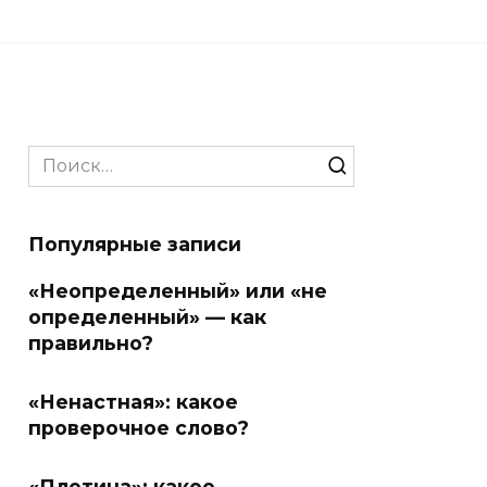
Search
for:
Популярные записи
«Неопределенный» или «не
определенный» — как
правильно?
«Ненастная»: какое
проверочное слово?
«Плотина»: какое