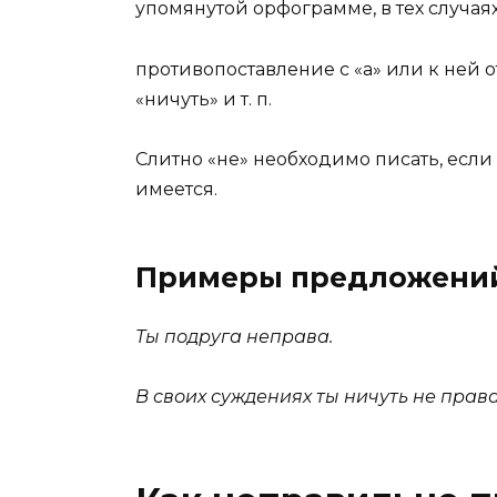
упомянутой орфограмме, в тех случая
противопоставление с «а» или к ней о
«ничуть» и т. п.
Слитно «не» необходимо писать, если
имеется.
Примеры предложени
Ты подруга неправа.
В своих суждениях ты ничуть не права