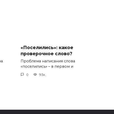
«Поселились»: какое
проверочное слово?
ва
Проблема написания слова
«поселились» – в первом и
0
93к.