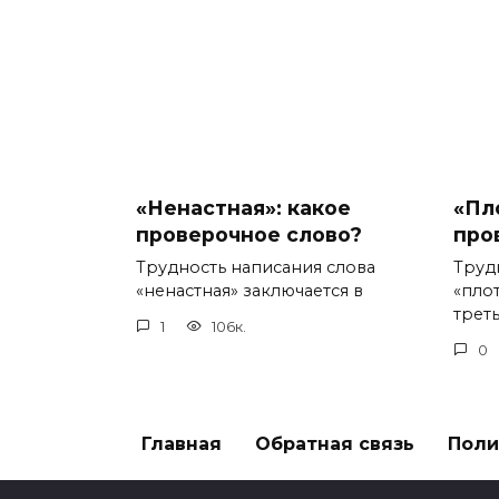
«Ненастная»: какое
«Пл
проверочное слово?
про
Трудность написания слова
Труд
«ненастная» заключается в
«пло
треть
1
106к.
0
Главная
Обратная связь
Поли