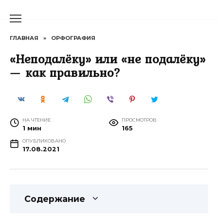
Перейти
к
содержанию
ГЛАВНАЯ
»
ОРФОГРАФИЯ
«Неподалёку» или «не подалёку»
— как правильно?
НА ЧТЕНИЕ
ПРОСМОТРОВ
1 мин
165
ОПУБЛИКОВАНО
17.08.2021
Содержание