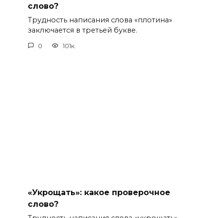
слово?
Трудность написания слова «плотина»
заключается в третьей букве.
0
101к.
«Укрощать»: какое проверочное
слово?
Трудность написания слова «укрощать» –