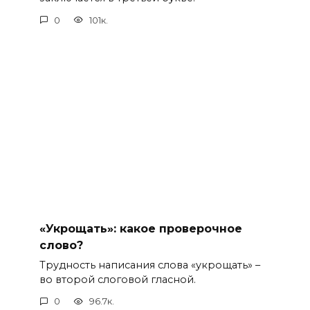
0
101к.
«Укрощать»: какое проверочное
слово?
Трудность написания слова «укрощать» –
во второй слоговой гласной.
0
96.7к.