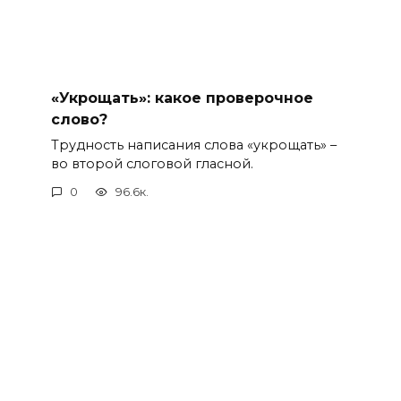
«Укрощать»: какое проверочное
слово?
Трудность написания слова «укрощать» –
во второй слоговой гласной.
0
96.6к.