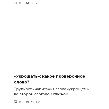
0
101к.
«Укрощать»: какое проверочное
слово?
Трудность написания слова «укрощать» –
во второй слоговой гласной.
0
96.6к.