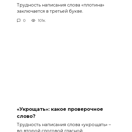
Трудность написания слова «плотина»
заключается в третьей букве.
0
101к.
«Укрощать»: какое проверочное
слово?
Трудность написания слова «укрощать» –
во второй слоговой гласной.