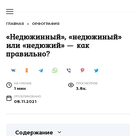
Перейти
к
содержанию
ГЛАВНАЯ
»
ОРФОГРАФИЯ
«Недюжинный», «недюжиный»
или «недюжий» — как
правильно?
НА ЧТЕНИЕ
ПРОСМОТРОВ
1 мин
3.8к.
ОПУБЛИКОВАНО
08.11.2021
Содержание