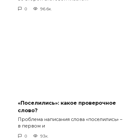
0
96.6к.
«Поселились»: какое проверочное
слово?
Проблема написания слова «поселились» –
в первом и
0
93к.