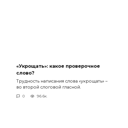
«Укрощать»: какое проверочное
слово?
Трудность написания слова «укрощать» –
во второй слоговой гласной.
0
96.6к.