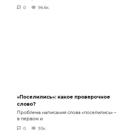
0
96.6к.
«Поселились»: какое проверочное
слово?
Проблема написания слова «поселились» –
в первом и
0
93к.