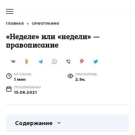
Перейти
к
содержанию
ГЛАВНАЯ
»
ОРФОГРАФИЯ
«Неделе» или «недели» —
правописание
НА ЧТЕНИЕ
ПРОСМОТРОВ
1 мин
2.9к.
ОПУБЛИКОВАНО
13.06.2021
Содержание